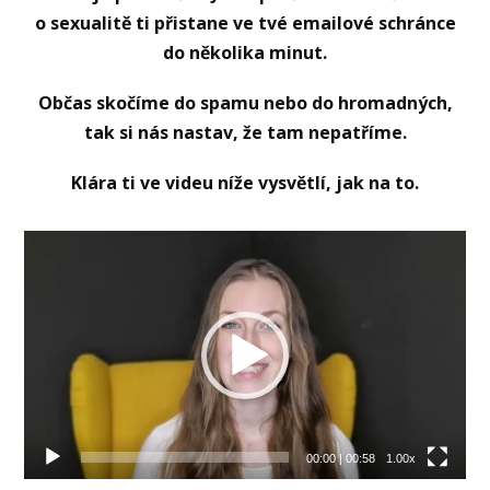
o sexualitě ti přistane ve tvé emailové schránce
do několika minut.
Občas skočíme do spamu nebo do hromadných,
tak si nás nastav, že tam nepatříme.
Klára ti ve videu níže vysvětlí, jak na to.
Video
přehrávač
00:00
|
00:58
1.00x